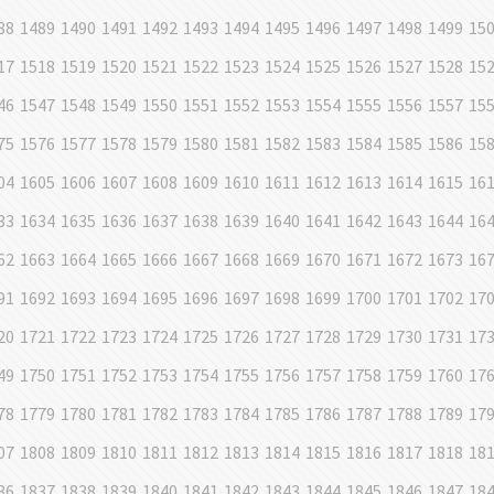
88
1489
1490
1491
1492
1493
1494
1495
1496
1497
1498
1499
15
17
1518
1519
1520
1521
1522
1523
1524
1525
1526
1527
1528
15
46
1547
1548
1549
1550
1551
1552
1553
1554
1555
1556
1557
15
75
1576
1577
1578
1579
1580
1581
1582
1583
1584
1585
1586
15
04
1605
1606
1607
1608
1609
1610
1611
1612
1613
1614
1615
16
33
1634
1635
1636
1637
1638
1639
1640
1641
1642
1643
1644
16
62
1663
1664
1665
1666
1667
1668
1669
1670
1671
1672
1673
16
91
1692
1693
1694
1695
1696
1697
1698
1699
1700
1701
1702
17
20
1721
1722
1723
1724
1725
1726
1727
1728
1729
1730
1731
17
49
1750
1751
1752
1753
1754
1755
1756
1757
1758
1759
1760
17
78
1779
1780
1781
1782
1783
1784
1785
1786
1787
1788
1789
17
07
1808
1809
1810
1811
1812
1813
1814
1815
1816
1817
1818
18
36
1837
1838
1839
1840
1841
1842
1843
1844
1845
1846
1847
18