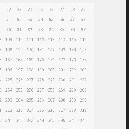
1
22
23
24
25
26
27
28
29
0
51
52
53
54
55
56
57
58
9
80
81
82
83
84
85
86
87
8
109
110
111
112
113
114
115
116
7
138
139
140
141
142
143
144
145
6
167
168
169
170
171
172
173
174
5
196
197
198
199
200
201
202
203
4
225
226
227
228
229
230
231
232
3
254
255
256
257
258
259
260
261
2
283
284
285
286
287
288
289
290
1
312
313
314
315
316
317
318
319
0
341
342
343
344
345
346
347
348