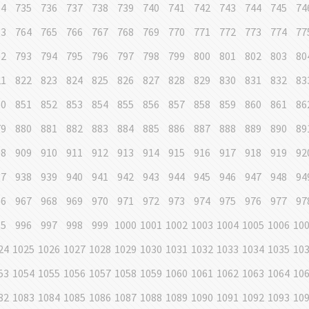
34
735
736
737
738
739
740
741
742
743
744
745
74
63
764
765
766
767
768
769
770
771
772
773
774
77
92
793
794
795
796
797
798
799
800
801
802
803
80
21
822
823
824
825
826
827
828
829
830
831
832
83
50
851
852
853
854
855
856
857
858
859
860
861
86
79
880
881
882
883
884
885
886
887
888
889
890
89
08
909
910
911
912
913
914
915
916
917
918
919
92
37
938
939
940
941
942
943
944
945
946
947
948
94
66
967
968
969
970
971
972
973
974
975
976
977
97
95
996
997
998
999
1000
1001
1002
1003
1004
1005
1006
10
24
1025
1026
1027
1028
1029
1030
1031
1032
1033
1034
1035
10
53
1054
1055
1056
1057
1058
1059
1060
1061
1062
1063
1064
10
82
1083
1084
1085
1086
1087
1088
1089
1090
1091
1092
1093
10