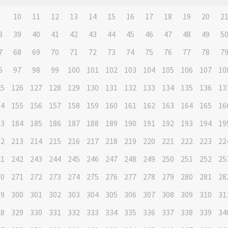
9
10
11
12
13
14
15
16
17
18
19
20
2
8
39
40
41
42
43
44
45
46
47
48
49
5
7
68
69
70
71
72
73
74
75
76
77
78
7
6
97
98
99
100
101
102
103
104
105
106
107
10
25
126
127
128
129
130
131
132
133
134
135
136
13
54
155
156
157
158
159
160
161
162
163
164
165
16
83
184
185
186
187
188
189
190
191
192
193
194
19
12
213
214
215
216
217
218
219
220
221
222
223
22
41
242
243
244
245
246
247
248
249
250
251
252
25
70
271
272
273
274
275
276
277
278
279
280
281
28
99
300
301
302
303
304
305
306
307
308
309
310
31
28
329
330
331
332
333
334
335
336
337
338
339
34