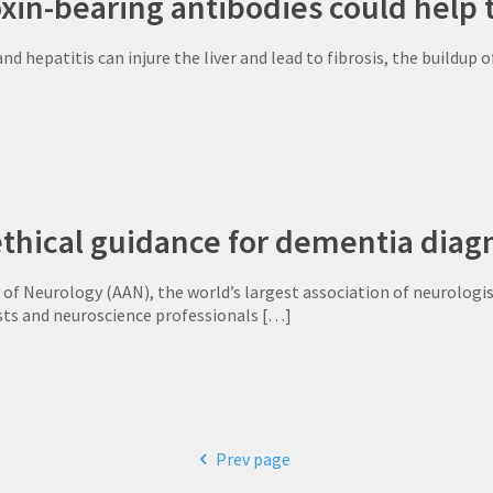
oxin-bearing antibodies could help tr
d hepatitis can injure the liver and lead to fibrosis, the buildup 
ethical guidance for dementia diag
f Neurology (AAN), the world’s largest association of neurologis
sts and neuroscience professionals
[…]
Prev page