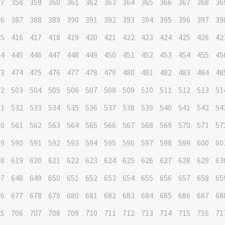
57
358
359
360
361
362
363
364
365
366
367
368
36
86
387
388
389
390
391
392
393
394
395
396
397
39
15
416
417
418
419
420
421
422
423
424
425
426
42
44
445
446
447
448
449
450
451
452
453
454
455
45
73
474
475
476
477
478
479
480
481
482
483
484
48
02
503
504
505
506
507
508
509
510
511
512
513
51
31
532
533
534
535
536
537
538
539
540
541
542
54
60
561
562
563
564
565
566
567
568
569
570
571
57
89
590
591
592
593
594
595
596
597
598
599
600
60
18
619
620
621
622
623
624
625
626
627
628
629
63
47
648
649
650
651
652
653
654
655
656
657
658
65
76
677
678
679
680
681
682
683
684
685
686
687
68
05
706
707
708
709
710
711
712
713
714
715
716
71